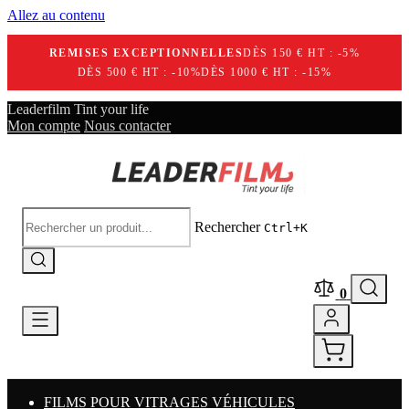
Allez au contenu
REMISES EXCEPTIONNELLES
DÈS 150 € HT : -5%
DÈS 500 € HT : -10%
DÈS 1000 € HT : -15%
Leaderfilm Tint your life
Mon compte
Nous contacter
Rechercher
Ctrl+K
0
FILMS POUR VITRAGES VÉHICULES